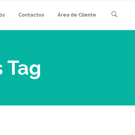
ós
Contactos
Área de Cliente
s Tag