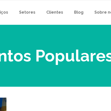
iços
Setores
Clientes
Blog
Sobre n
ntos Populare