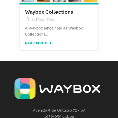
Waybox Collections
31 Maio, 2021
A Waybox lança hoje as Waybox
Collections....
READ MORE
Avenida 5 de Outubro 72 - 6A
1050-059 Lisboa