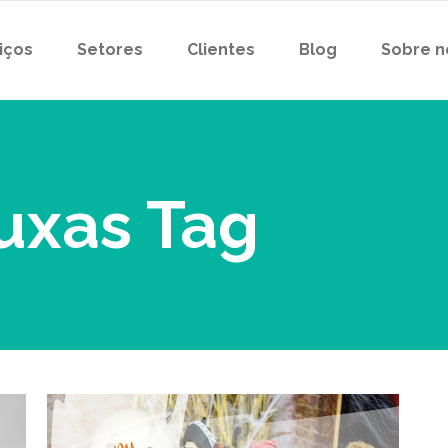
iços
Setores
Clientes
Blog
Sobre n
uxas Tag