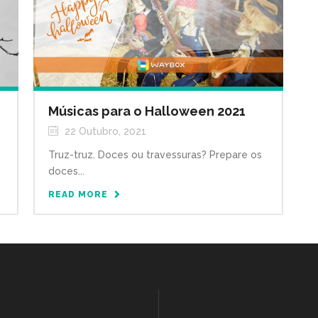
Músicas para o Halloween 2021
22 Outubro, 2021
Truz-truz. Doces ou travessuras? Prepare os
doces...
READ MORE