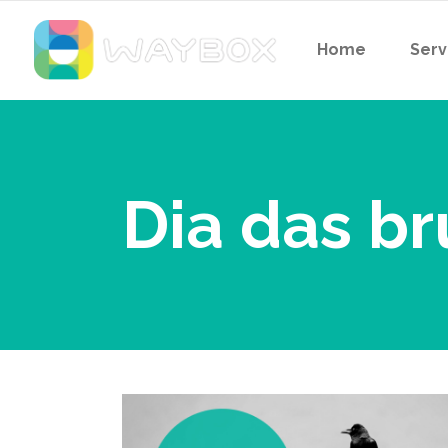
Home
Serv
Dia das br